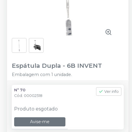
Espátula Dupla
-
6B INVENT
Embalagem com 1 unidade.
Nº 70
Ver info
Cód.
00002518
Produto esgotado
Avise-me