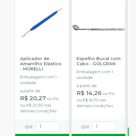
Aplicador de
Espelho Bucal com
E
Amarrilho Elástico
Cabo
-
GOLGRAN
F
-
MORELLI
Q
Embalagem com 1
Embalagem com 1
E
unidade
unidade
u
a partir de
:
a partir de
:
R$ 14,26
no
Pix
R$ 20,27
no
Pix
o
ou
R$ 14,70
nas
ou
R$ 20,90
nas
d
demais condições
demais condições
Qtd
:
Qtd
: