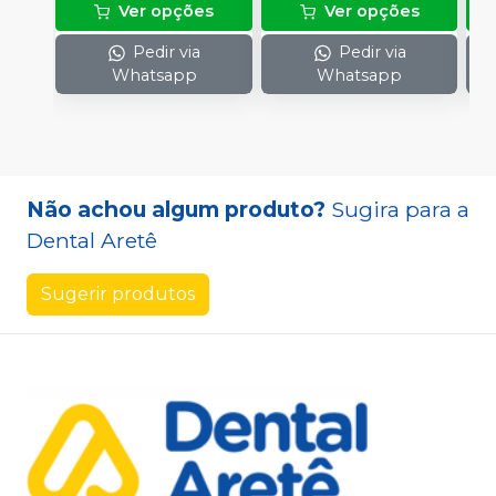
Ver opções
Ver opções
Pedir via
Pedir via
Whatsapp
Whatsapp
Não achou algum produto?
Sugira para a
Dental Aretê
Sugerir produtos