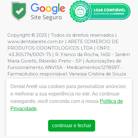
Copyright © 2025 | Todos os direitos reservados |
www.dentalarete.com.br | ARETE COMERCIO DE
PRODUTOS ODONTOLOGICOS LTDA | CNPJ:
43.305.174/0001-75 | R. Franco da Rocha, 1450 - Jardim
Maria Goretti, Ribeirão Preto - SP | Autorizações de
Funcionamento ANVISA - Medicamentos:1278597 -
Farmacêutico responsável: Vanessa Cristina de Souza
CRF/SP nº 52627 | Política de Privacidade e Segurança -
Dental Aretê
usa cookies para personalizar anúncios
Fotos meramente ilustrativas - Os preços e condições
da loja virtual estão sujeitos a alterações. Em caso de
e melhorar a sua experiência no site. Ao continuar
divergência de preços no site, o valor válido é o do
navegando, você concorda com a nossa
Política de
Carrinho de Compra. Não vendemos por atacado, por
Privacidade
.
isso nos reservamos o direito de não atender compras
de grandes volumes pelo site.
continuar e fechar
E-commerce produzido por
Sou Odonto Ecommerce
.