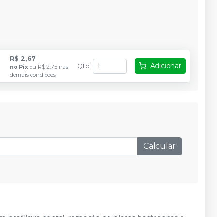
R$ 2,67
Adicionar
Qtd
:
no
Pix
ou
R$ 2,75
nas
demais condições
Calcular