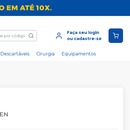
Faça seu login
ar por código
ou cadastre-se
Descartáveis
Cirurgia
Equipamentos
EN