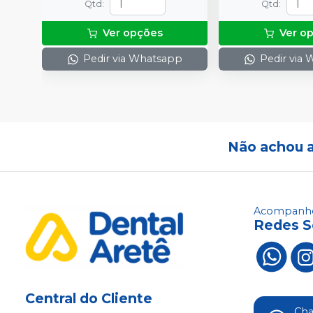
Qtd
:
Qtd
:
Ver opções
Ver o
Pedir via Whatsapp
Pedir via
Não achou 
Acompanhe
Redes S
Central do Cliente
Ch