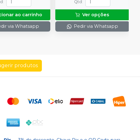
td
:
Qtd
:
cionar ao carrinho
Ver opções
dir via Whatsapp
Pedir via Whatsapp
gerir produtos
Pix
-
3% de desconto. Chave Pix e o QR Code para