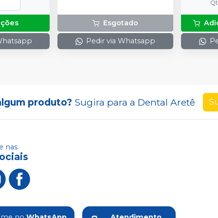
Q
pções
Esgotado
Adi
 Whatsapp
Pedir via Whatsapp
Pe
algum produto?
Sugira para a
Dental Aretê
Su
 nas
ociais
ame no
WhatsApp
Atendimento