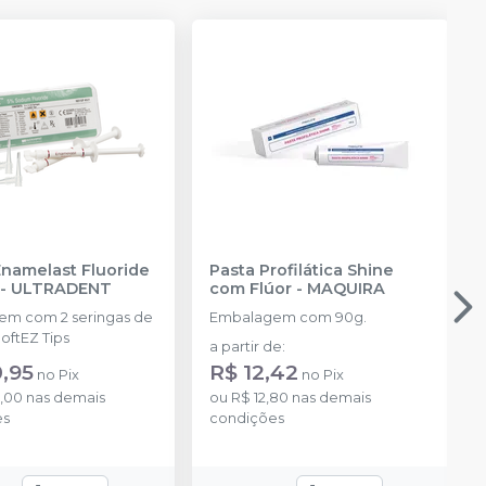
Enamelast Fluoride
Pasta Profilática Shine
-
ULTRADENT
com Flúor
-
MAQUIRA
m com 2 seringas de
Embalagem com 90g.
2ml - 4 SoftEZ Tips
a partir de
:
0,95
R$ 12,42
no
Pix
no
Pix
5,00
nas demais
ou
R$ 12,80
nas demais
es
condições