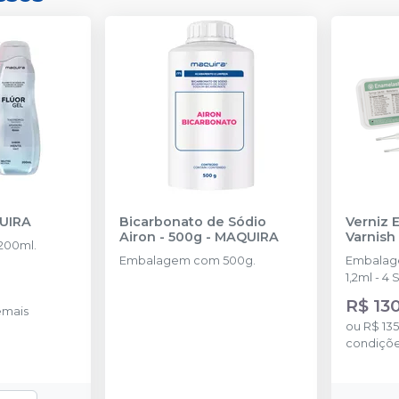
UIRA
Bicarbonato de Sódio
Verniz 
Airon - 500g
-
MAQUIRA
Varnish
200ml.
Embalagem com 500g.
Embalage
1,
R$ 13
emais
ou
R$ 13
condiçõ