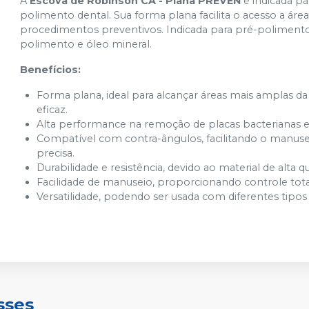
A
Escova de Robinson CA - Plana PREVEN
é indicada pa
polimento dental. Sua forma plana facilita o acesso a áre
procedimentos preventivos. Indicada para pré-polimento 
polimento e óleo mineral.
Benefícios:
Forma plana, ideal para alcançar áreas mais amplas d
eficaz.
Alta performance na remoção de placas bacterianas e
Compatível com contra-ângulos, facilitando o manuse
precisa.
Durabilidade e resistência, devido ao material de alta q
Facilidade de manuseio, proporcionando controle tot
Versatilidade, podendo ser usada com diferentes tipos d
sses