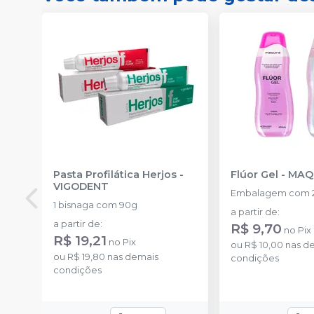
Pasta Profilática Herjos
-
Flúor Gel
-
MAQ
VIGODENT
Embalagem com 
1 bisnaga com 90g
a partir de
:
a partir de
:
R$ 9,70
no
Pix
R$ 19,21
no
Pix
ou
R$ 10,00
nas d
ou
R$ 19,80
nas demais
condições
condições