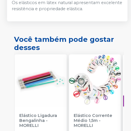
Os elásticos em látex natural apresentam excelente
resistência e propriedade elástica.
Você também pode gostar
desses
Elástico Ligadura
Elástico Corrente
A
Bengalinha
-
Médio 1,5m
-
O
MORELLI
MORELLI
T
-