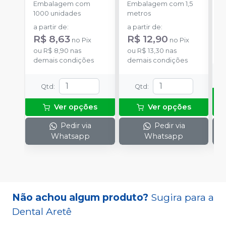
Embalagem com
Embalagem com 1,5
E
1000 unidades
metros
S
a partir de
:
a partir de
:
R
R$ 8,63
R$ 12,90
no
Pix
no
Pix
o
ou
R$ 8,90
nas
ou
R$ 13,30
nas
d
demais condições
demais condições
Qtd
:
Qtd
:
Ver opções
Ver opções
Pedir via
Pedir via
Whatsapp
Whatsapp
Não achou algum produto?
Sugira para a
Dental Aretê