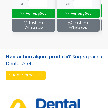
Qtd
:
Qtd
:
Ver opções
Ver opções
Pedir via
Pedir via
Whatsapp
Whatsapp
Não achou algum produto?
Sugira para a
Dental Aretê
Sugerir produtos