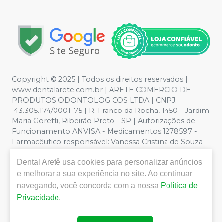
Copyright © 2025 | Todos os direitos reservados |
www.dentalarete.com.br | ARETE COMERCIO DE
PRODUTOS ODONTOLOGICOS LTDA | CNPJ:
43.305.174/0001-75 | R. Franco da Rocha, 1450 - Jardim
Maria Goretti, Ribeirão Preto - SP | Autorizações de
Funcionamento ANVISA - Medicamentos:1278597 -
Farmacêutico responsável: Vanessa Cristina de Souza
CRF/SP nº 52627 | Política de Privacidade e Segurança -
Dental Aretê
usa cookies para personalizar anúncios
Fotos meramente ilustrativas - Os preços e condições
da loja virtual estão sujeitos a alterações. Em caso de
e melhorar a sua experiência no site. Ao continuar
divergência de preços no site, o valor válido é o do
navegando, você concorda com a nossa
Política de
Carrinho de Compra. Não vendemos por atacado, por
Privacidade
.
isso nos reservamos o direito de não atender compras
de grandes volumes pelo site.