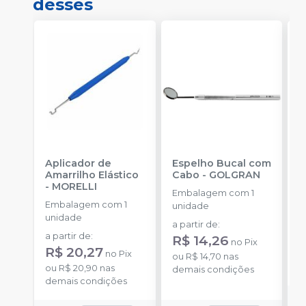
desses
Aplicador de
Espelho Bucal com
E
Amarrilho Elástico
Cabo
-
GOLGRAN
F
-
MORELLI
Q
Embalagem com 1
Embalagem com 1
E
unidade
unidade
u
a partir de
:
a partir de
:
R$ 14,26
no
Pix
R$ 20,27
no
Pix
o
ou
R$ 14,70
nas
ou
R$ 20,90
nas
d
demais condições
demais condições