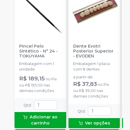
Pincel Pelo
Dente Evotri
D
Sintético - N° 24
-
Posterior Superior
A
TOKUYAMA
-
EVODEN
E
Embalagem com 1
Embalagem 1 placa
E
unidade.
com 8 dentes
d
s
R$ 189,15
a partir de
:
a
no
Pix
R$ 37,83
R
no
Pix
ou
R$ 195,00
nas
demais condições
ou
R$ 39,00
nas
o
demais condições
c
Qtd
:
Qtd
:
Adicionar ao
carrinho
Ver opções