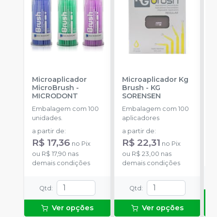
Microaplicador
Microaplicador Kg
B
MicroBrush
-
Brush
-
KG
D
MICRODONT
SORENSEN
I
B
Embalagem com 100
Embalagem com 100
E
unidades.
aplicadores
u
a partir de
:
a partir de
:
R
R$ 17,36
R$ 22,31
no
Pix
no
Pix
o
ou
R$ 17,90
nas
ou
R$ 23,00
nas
d
demais condições
demais condições
Qtd
:
Qtd
:
Ver opções
Ver opções