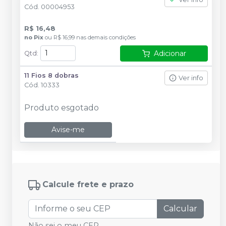
Cód.
00004953
R$ 16,48
no
Pix
ou
R$ 16,99
nas demais condições
Adicionar
Qtd
:
11 Fios 8 dobras
Ver info
Cód.
10333
Produto esgotado
Avise-me
Calcule frete e prazo
Calcular
Não sei o meu CEP