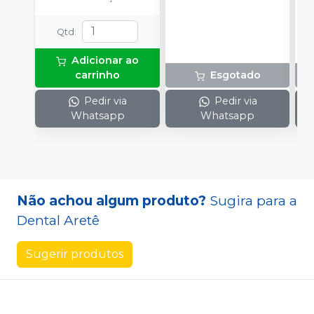
Qtd
:
Adicionar ao
carrinho
Esgotado
Pedir via
Pedir via
Whatsapp
Whatsapp
Não achou algum produto?
Sugira para a
Dental Aretê
Sugerir produtos