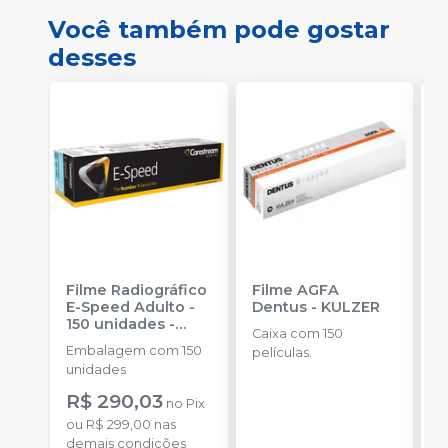
Você também pode gostar
desses
Filme Radiográfico
Filme AGFA
R
E-Speed Adulto -
Dentus
-
KULZER
R
150 unidades
-
S
Caixa com 150
CARESTREAM
Embalagem com 150
F
películas.
unidades
R$ 290,03
no
Pix
ou
R$ 299,00
nas
demais condições