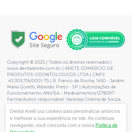
Copyright © 2025 | Todos os direitos reservados |
www.dentalarete.com.br | ARETE COMERCIO DE
PRODUTOS ODONTOLOGICOS LTDA | CNPJ:
43.305.174/0001-75 | R. Franco da Rocha, 1450 - Jardim
Maria Goretti, Ribeirão Preto - SP | Autorizações de
Funcionamento ANVISA - Medicamentos:1278597 -
Farmacêutico responsável: Vanessa Cristina de Souza
CRF/SP nº 52627 | Política de Privacidade e Segurança -
Dental Aretê
usa cookies para personalizar anúncios
Fotos meramente ilustrativas - Os preços e condições
da loja virtual estão sujeitos a alterações. Em caso de
e melhorar a sua experiência no site. Ao continuar
divergência de preços no site, o valor válido é o do
navegando, você concorda com a nossa
Política de
Carrinho de Compra. Não vendemos por atacado, por