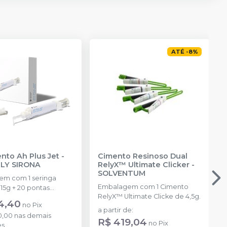
ATÉ
-
8
%
ento Ah Plus Jet
-
Cimento Resinoso Dual
LY SIRONA
RelyX™ Ultimate Clicker
-
SOLVENTUM
m com 1 seringa
Embalagem com 1 Cimento
15g + 20 pontas
RelyX™ Ultimate Clicke de 4,5g.
as.
4,40
no
Pix
a partir de
:
0,00
nas demais
R$ 419,04
no
Pix
es