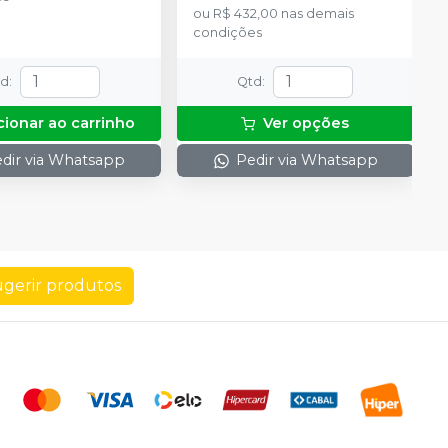
ou
R$ 432,00
nas demais
condições
td
:
Qtd
:
cionar ao carrinho
Ver opções
dir via Whatsapp
Pedir via Whatsapp
gerir produtos