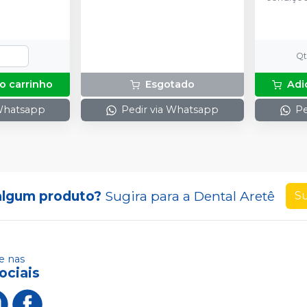
Q
o carrinho
Esgotado
Adi
 Whatsapp
Pedir via Whatsapp
Pe
algum produto?
Sugira para a
Dental Aretê
Su
 nas
ociais