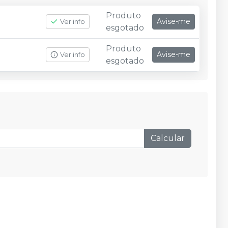
Produto
Avise-me
Ver info
esgotado
Produto
Avise-me
Ver info
esgotado
Calcular