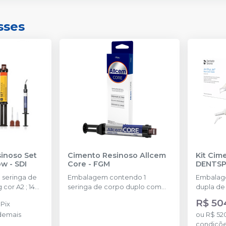
sses
sinoso Set
Cimento Resinoso Allcem
Kit Cim
ow
-
SDI
Core
-
FGM
DENTSP
seringa de
Embalagem contendo 1
Embalage
cor A2 ; 14
seringa de corpo duplo com
dupla de 
s e 1 seringa
6g e 8 ponteiras
aplicador
R$ 50
o
Pix
or A2.
demais
ou
R$ 52
condiçõ