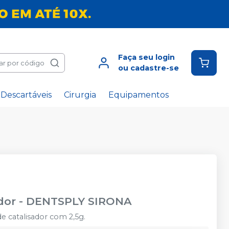
Faça seu login
ar por código
ou cadastre-se
Descartáveis
Cirurgia
Equipamentos
dor
-
DENTSPLY SIRONA
 catalisador com 2,5g.