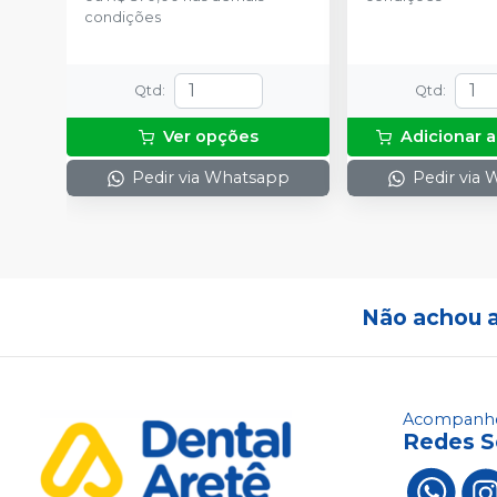
condições
Qtd
:
Qtd
:
Ver opções
Adicionar a
Pedir via Whatsapp
Pedir via
Não achou 
Acompanhe
Redes S