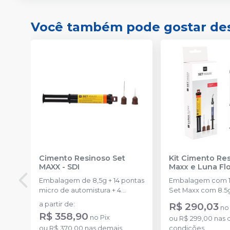
Você também pode gostar de
Cimento Resinoso Set
Kit Cimento Re
MAXX
-
SDI
Maxx e Luna Fl
Embalagem de 8,5g + 14 pontas
Embalagem com 1 
micro de automistura + 4
Set Maxx com 8.5g 
pontas
pontas misturadora
a partir de
:
R$ 290,03
n
de Luna Flow 2g c
R$ 358,90
no
Pix
ou
R$ 299,00
nas 
ou
R$ 370,00
nas demais
condições