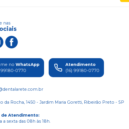
 nas
ociais
ame no
WhatsApp
Atendimento
) 99180-0770
(16) 99180-0770
@dentalarete.com.br
co da Rocha, 1450 - Jardim Maria Goretti, Ribeirão Preto - SP
o de Atendimento
:
 a sexta das 08h às 18h.