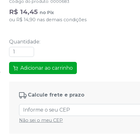
Código do produto
:
0000683
R$ 14,45
no
Pix
ou
R$ 14,90
nas demais condições
Quantidade
:
Adicionar ao carrinho
Calcule frete e prazo
Não sei o meu CEP