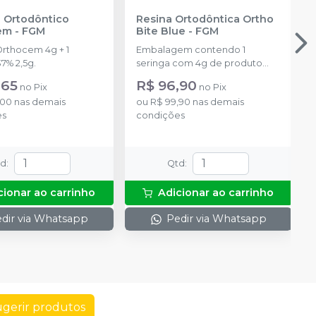
 Ortodôntico
Resina Ortodôntica Ortho
em
-
FGM
Bite Blue
-
FGM
Orthocem 4g + 1
Embalagem contendo 1
7% 2,5g.
seringa com 4g de produto
disponível na cor azul.
,65
R$ 96,90
no
Pix
no
Pix
,00
nas demais
ou
R$ 99,90
nas demais
es
condições
td
:
Qtd
:
cionar ao carrinho
Adicionar ao carrinho
dir via Whatsapp
Pedir via Whatsapp
gerir produtos