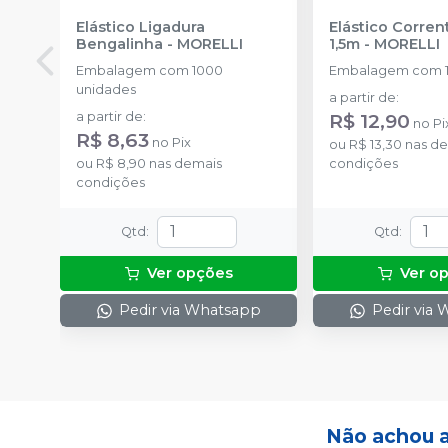
Elástico Ligadura
Elástico Corre
Bengalinha
-
MORELLI
1,5m
-
MORELLI
Embalagem com 1000
Embalagem com 1
unidades
a partir de
:
a partir de
:
R$ 12,90
no
Pi
R$ 8,63
no
Pix
ou
R$ 13,30
nas de
ou
R$ 8,90
nas demais
condições
condições
Qtd
:
Qtd
:
Ver opções
Ver o
Pedir via Whatsapp
Pedir via
Não achou 