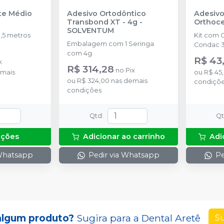
nte Médio
Adesivo Ortodôntico
Adesivo
Transbond XT - 4g
-
Orthoc
SOLVENTUM
,5 metros
Kit com 
Embalagem com 1 Seringa
Condac 3
com 4g.
R$ 43
x
R$ 314,28
no
Pix
mais
ou
R$ 45
ou
R$ 324,00
nas demais
condiçõ
condições
Qtd
:
Q
pções
Adicionar ao carrinho
Adi
 Whatsapp
Pedir via Whatsapp
Pe
algum produto?
Sugira para a
Dental Aretê
Su