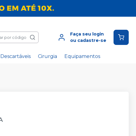
Faça seu login
ar por código
ou cadastre-se
Descartáveis
Cirurgia
Equipamentos
A