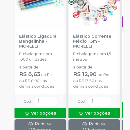
Elástico Ligadura
Elástico Corrente
A
Bengalinha
-
Médio 1,5m
-
O
MORELLI
MORELLI
T
-
Embalagem com
Embalagem com 1,5
E
1000 unidades
metros
S
a partir de
:
a partir de
:
R
R$ 8,63
R$ 12,90
no
Pix
no
Pix
o
ou
R$ 8,90
nas
ou
R$ 13,30
nas
d
demais condições
demais condições
Qtd
:
Qtd
:
Ver opções
Ver opções
Pedir via
Pedir via