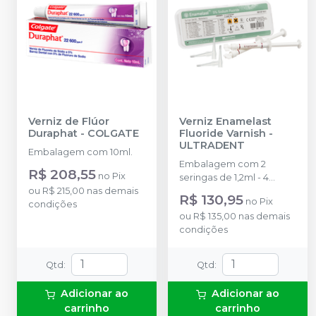
Verniz de Flúor
Verniz Enamelast
Duraphat
-
COLGATE
Fluoride Varnish
-
ULTRADENT
Embalagem com 10ml.
Embalagem com 2
R$ 208,55
no
Pix
seringas de 1,2ml - 4
ou
R$ 215,00
nas demais
SoftEZ Tips
R$ 130,95
no
Pix
condições
ou
R$ 135,00
nas demais
condições
Qtd
:
Qtd
:
Adicionar ao
Adicionar ao
carrinho
carrinho