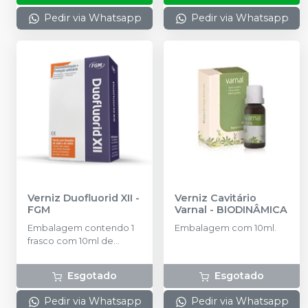
Pedir via Whatsapp
Pedir via Whatsapp
Verniz Duofluorid XII
-
Verniz Cavitário
FGM
Varnal
-
BIODINÂMICA
Embalagem contendo 1
Embalagem com 10ml.
frasco com 10ml de
verniz. 1 frasco com 10ml
de solvente.
Esgotado
Esgotado
Pedir via Whatsapp
Pedir via Whatsapp