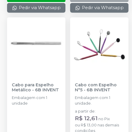
Pedir via Whatsapp
Pedir via Whatsapp
Cabo para Espelho
Cabo com Espelho
Metálico
-
6B INVENT
N°5
-
6B INVENT
Embalagem com 1
Embalagem com 1
unidade
unidade.
a partir de
:
R$ 12,61
no
Pix
ou
R$ 13,00
nas demais
condições