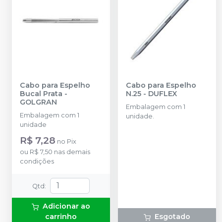
Cabo para Espelho
Cabo para Espelho
Bucal Prata
-
N.25
-
DUFLEX
GOLGRAN
Embalagem com 1
Embalagem com 1
unidade.
unidade
R$ 7,28
no
Pix
ou
R$ 7,50
nas demais
condições
Qtd
:
Adicionar ao
carrinho
Esgotado