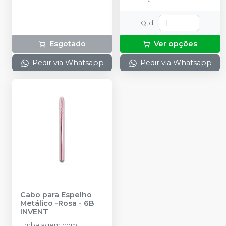
Qtd
:
Esgotado
Ver opções
Pedir via Whatsapp
Pedir via Whatsapp
Cabo para Espelho
Metálico -Rosa
-
6B
INVENT
Embalagem com 1