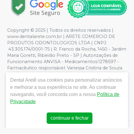
Copyright © 2025 | Todos os direitos reservados |
www.dentalarete.com.br | ARETE COMERCIO DE
PRODUTOS ODONTOLOGICOS LTDA | CNPJ:
43.305.174/0001-75 | R. Franco da Rocha, 1450 - Jardim
Maria Goretti, Ribeirão Preto - SP | Autorizações de
Funcionamento ANVISA - Medicamentos:1278597 -
Farmacêutico responsável: Vanessa Cristina de Souza
CRF/SP nº 52627 | Política de Privacidade e Segurança -
Dental Aretê
usa cookies para personalizar anúncios
Fotos meramente ilustrativas - Os preços e condições
da loja virtual estão sujeitos a alterações. Em caso de
e melhorar a sua experiência no site. Ao continuar
divergência de preços no site, o valor válido é o do
navegando, você concorda com a nossa
Política de
Carrinho de Compra. Não vendemos por atacado, por
Privacidade
.
isso nos reservamos o direito de não atender compras
de grandes volumes pelo site.
continuar e fechar
E-commerce produzido por
Sou Odonto Ecommerce
.