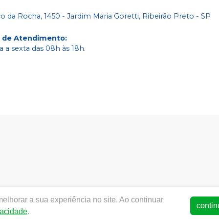
co da Rocha, 1450 - Jardim Maria Goretti, Ribeirão Preto - SP
o de Atendimento
:
 a sexta das 08h às 18h.
ww.dentalarete.com.br | ARETE COMERCIO DE PRODUTOS ODON
elhorar a sua experiência no site. Ao continuar
- SP | Autorizações de Funcionamento ANVISA - Medicamentos:1
contin
vacidade
.
ça - Fotos meramente ilustrativas - Os preços e condições da l