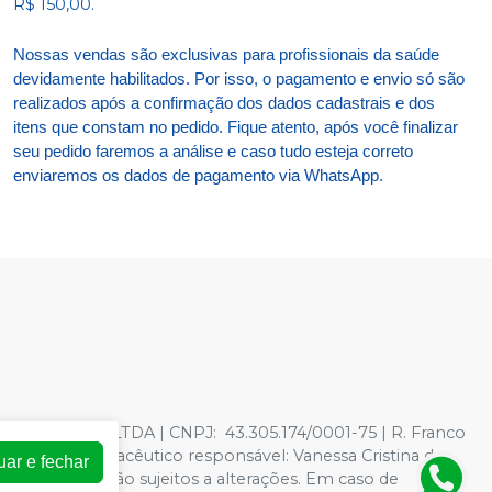
R$ 150,00.
Nossas vendas são exclusivas para profissionais da saúde
devidamente habilitados. Por isso, o pagamento e envio só são
realizados após a confirmação dos dados cadastrais e dos
itens que constam no pedido. Fique atento, após você finalizar
seu pedido faremos a análise e caso tudo esteja correto
enviaremos os dados de pagamento via WhatsApp.
TOLOGICOS LTDA | CNPJ: 43.305.174/0001-75 | R. Franco
278597 - Farmacêutico responsável: Vanessa Cristina de
uar e fechar
oja virtual estão sujeitos a alterações. Em caso de