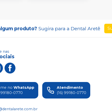
algum produto?
Sugira para a
Dental Aretê
Su
 nas
ociais
ame no
WhatsApp
Atendimento
) 99180-0770
(16) 99180-0770
@dentalarete.com.br