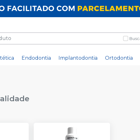
Busc
tética
Endodontia
Implantodontia
Ortodontia
talidade