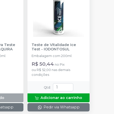
ra Teste
Teste de Vitalidade Ice
QUIRA
Test
-
IODONTOSUL
ml.
Embalagem com 200ml.
R$ 50,44
no
Pix
ou
R$ 52,00
nas demais
condições
Qtd
:
do
Adicionar ao carrinho
hatsapp
Pedir via Whatsapp