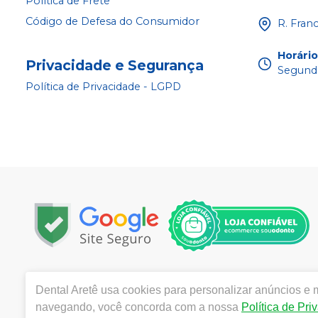
Política de Frete
Código de Defesa do Consumidor
R. Fran
Horári
Privacidade e Segurança
Segunda
Política de Privacidade - LGPD
Copyright © 2025 | Todos os direitos reservados | w
Dental Aretê
usa cookies para personalizar anúncios e m
da Rocha, 1450 - Jardim Maria Goretti, Ribeirão Preto 
navegando, você concorda com a nossa
Política de Pri
Souza CRF/SP nº 52627 | Política de Privacidade e Seguran