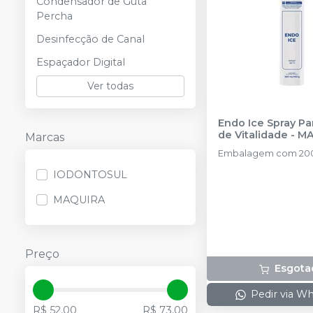
Condensador de Guta
Percha
Desinfecção de Canal
Espaçador Digital
Ver todas
Endo Ice Spray Pa
de Vitalidade
-
MA
Marcas
Embalagem com 200
IODONTOSUL
MAQUIRA
Preço
Esgota
Pedir via W
R$ 52,00
R$ 73,00