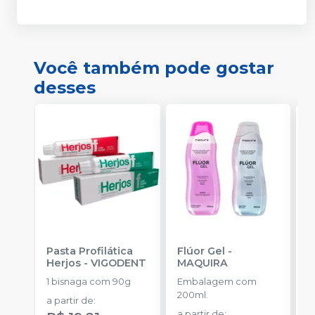
Você também pode gostar
desses
Pasta Profilática
Flúor Gel
-
B
Herjos
-
VIGODENT
MAQUIRA
S
-
1 bisnaga com 90g
Embalagem com
E
200ml.
a partir de
:
5
a partir de
: