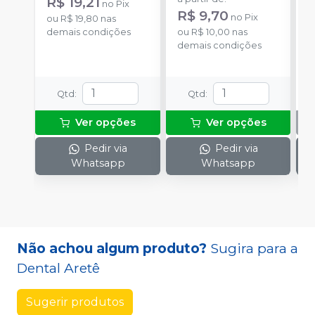
R$ 19,21
no
Pix
R$ 9,70
no
Pix
ou
R$ 19,80
nas
demais condições
ou
R$ 10,00
nas
demais condições
Qtd
:
Qtd
:
Ver opções
Ver opções
Pedir via
Pedir via
Whatsapp
Whatsapp
Não achou algum produto?
Sugira para a
Dental Aretê
Sugerir produtos