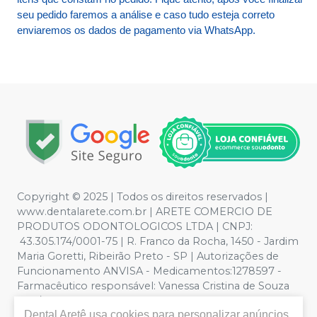
seu pedido faremos a análise e caso tudo esteja correto
enviaremos os dados de pagamento via WhatsApp.
Copyright © 2025 | Todos os direitos reservados |
www.dentalarete.com.br | ARETE COMERCIO DE
PRODUTOS ODONTOLOGICOS LTDA | CNPJ:
43.305.174/0001-75 | R. Franco da Rocha, 1450 - Jardim
Maria Goretti, Ribeirão Preto - SP | Autorizações de
Funcionamento ANVISA - Medicamentos:1278597 -
Farmacêutico responsável: Vanessa Cristina de Souza
CRF/SP nº 52627 | Política de Privacidade e Segurança -
Dental Aretê
usa cookies para personalizar anúncios
Fotos meramente ilustrativas - Os preços e condições