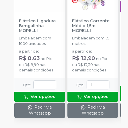
Elástico Ligadura
Elástico Corrente
A
Bengalinha
-
Médio 1,5m
-
O
MORELLI
MORELLI
T
-
Embalagem com
Embalagem com 1,5
E
1000 unidades
metros
S
a partir de
:
a partir de
:
R
R$ 8,63
R$ 12,90
no
Pix
no
Pix
o
ou
R$ 8,90
nas
ou
R$ 13,30
nas
d
demais condições
demais condições
Qtd
:
Qtd
:
Ver opções
Ver opções
Pedir via
Pedir via
Whatsapp
Whatsapp