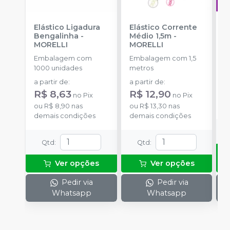
Elástico Ligadura
Elástico Corrente
A
Bengalinha
-
Médio 1,5m
-
O
MORELLI
MORELLI
T
-
Embalagem com
Embalagem com 1,5
E
1000 unidades
metros
S
a partir de
:
a partir de
:
R
R$ 8,63
R$ 12,90
no
Pix
no
Pix
o
ou
R$ 8,90
nas
ou
R$ 13,30
nas
d
demais condições
demais condições
Qtd
:
Qtd
:
Ver opções
Ver opções
Pedir via
Pedir via
Whatsapp
Whatsapp