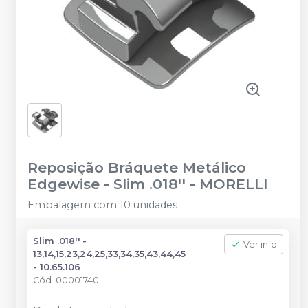
Reposição Bráquete Metálico
Edgewise - Slim .018''
-
MORELLI
Embalagem com 10 unidades
Slim .018'' -
Ver info
13,14,15,23,24,25,33,34,35,43,44,45
- 10.65.106
Cód.
00001740