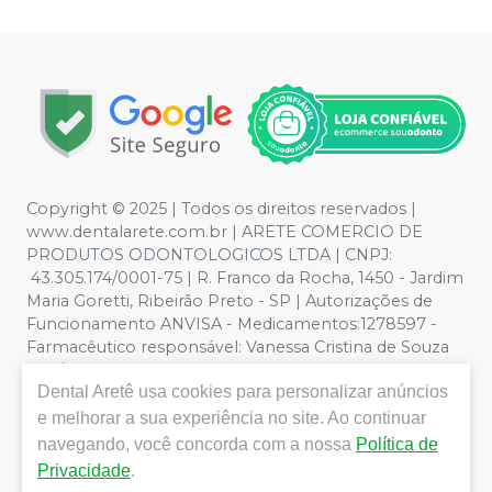
Copyright © 2025 | Todos os direitos reservados |
www.dentalarete.com.br | ARETE COMERCIO DE
PRODUTOS ODONTOLOGICOS LTDA | CNPJ:
43.305.174/0001-75 | R. Franco da Rocha, 1450 - Jardim
Maria Goretti, Ribeirão Preto - SP | Autorizações de
Funcionamento ANVISA - Medicamentos:1278597 -
Farmacêutico responsável: Vanessa Cristina de Souza
CRF/SP nº 52627 | Política de Privacidade e Segurança -
Dental Aretê
usa cookies para personalizar anúncios
Fotos meramente ilustrativas - Os preços e condições
da loja virtual estão sujeitos a alterações. Em caso de
e melhorar a sua experiência no site. Ao continuar
divergência de preços no site, o valor válido é o do
navegando, você concorda com a nossa
Política de
Carrinho de Compra. Não vendemos por atacado, por
Privacidade
.
isso nos reservamos o direito de não atender compras