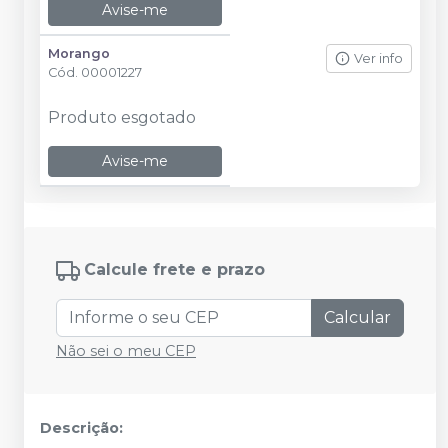
Avise-me
Morango
Ver info
Cód.
00001227
Produto esgotado
Avise-me
Calcule frete e prazo
Calcular
Não sei o meu CEP
Descrição: