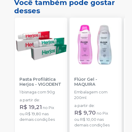
Você também pode gostar
desses
Pasta Profilática
Flúor Gel
-
V
Herjos
-
VIGODENT
MAQUIRA
F
U
1 bisnaga com 90g
Embalagem com
E
200ml.
a partir de
:
ser
R$ 19,21
a partir de
:
no
Pix
S
R
R$ 9,70
no
Pix
ou
R$ 19,80
nas
o
demais condições
ou
R$ 10,00
nas
d
demais condições