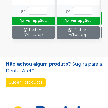
Qtd
:
Qtd
:
Ver opções
Ver opções
Pedir via
Pedir via
Whatsapp
Whatsapp
Não achou algum produto?
Sugira para a
Dental Aretê
Sugerir produtos