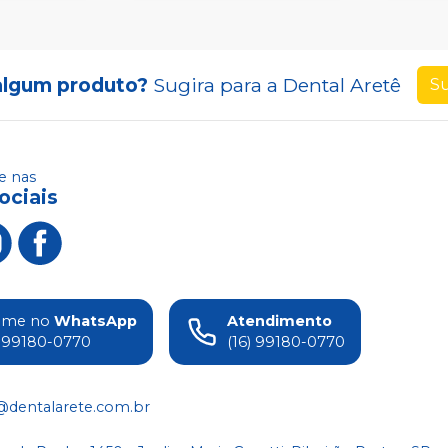
algum produto?
Sugira para a
Dental Aretê
Su
 nas
ociais
ame no
WhatsApp
Atendimento
) 99180-0770
(16) 99180-0770
@dentalarete.com.br