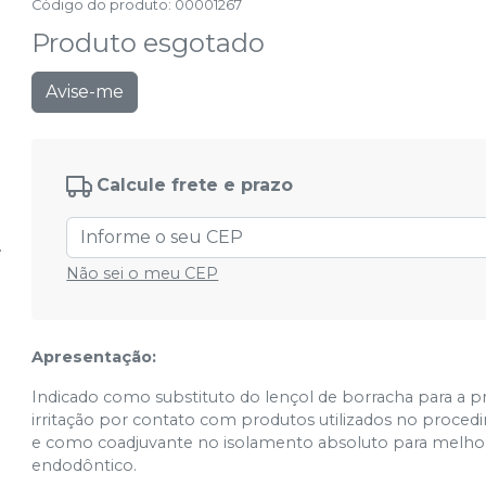
Código do produto
:
00001267
Produto esgotado
Avise-me
Calcule frete e prazo
Não sei o meu CEP
Apresentação:
Indicado como substituto do lençol de borracha para a pr
irritação por contato com produtos utilizados no proce
e como coadjuvante no isolamento absoluto para melhor
endodôntico.