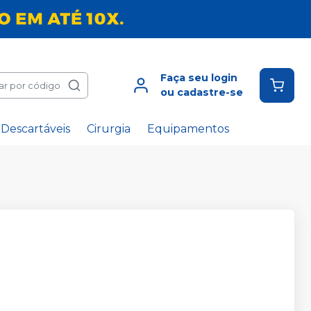
Faça seu login
ar por código
ou cadastre-se
Descartáveis
Cirurgia
Equipamentos