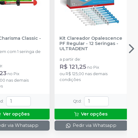
Charisma Classic
-
Kit Clareador Opalescence
PF Regular - 12 Seringas
-
ULTRADENT
m com 1 seringa de
a partir de
:
R$ 121,25
de
:
no
Pix
,23
no
Pix
ou
R$ 125,00
nas demais
condições
,00
nas demais
es
td
:
Qtd
:
Ver opções
Ver opções
dir via Whatsapp
Pedir via Whatsapp