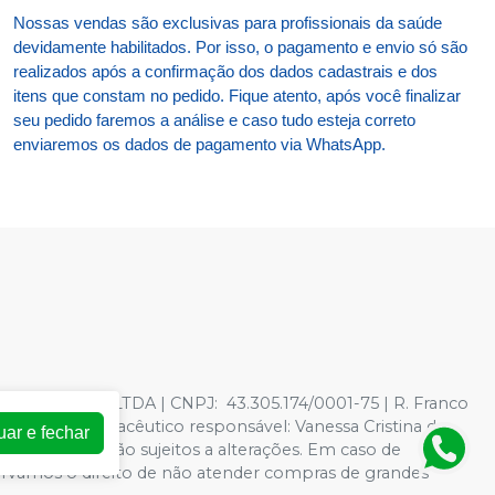
Nossas vendas são exclusivas para profissionais da saúde
devidamente habilitados. Por isso, o pagamento e envio só são
realizados após a confirmação dos dados cadastrais e dos
itens que constam no pedido. Fique atento, após você finalizar
seu pedido faremos a análise e caso tudo esteja correto
enviaremos os dados de pagamento via WhatsApp.
TOLOGICOS LTDA | CNPJ: 43.305.174/0001-75 | R. Franco
278597 - Farmacêutico responsável: Vanessa Cristina de
uar e fechar
oja virtual estão sujeitos a alterações. Em caso de
servamos o direito de não atender compras de grandes