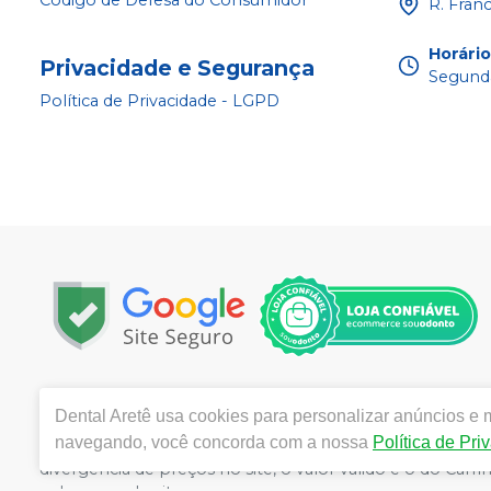
Código de Defesa do Consumidor
R. Fran
Horári
Privacidade e Segurança
Segunda
Política de Privacidade - LGPD
Copyright © 2025 | Todos os direitos reservados | w
Dental Aretê
usa cookies para personalizar anúncios e m
da Rocha, 1450 - Jardim Maria Goretti, Ribeirão Preto 
navegando, você concorda com a nossa
Política de Pri
Souza CRF/SP nº 52627 | Política de Privacidade e Seguran
divergência de preços no site, o valor válido é o do C