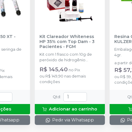
350 XT
-
Kit Clareador Whiteness
Resina 
HP 35% com Top Dam - 3
KULZER
Pacientes
-
FGM
seringa de
Embalage
Kit com 1 frasco com 10g de
4gr.
peróxido de hidrogênio
a partir 
concentrado + 1 frasco com 5g
R$ 145,40
R$ 57
no
Pix
Pix
de espessante + 1 frasco com
ou
R$ 149,90
nas demais
demais
2g de solução Neutralize
ou
R$ 59
condições
(neutralizante de peróxidos) + 1
condiçõ
espátula e uma placa para
preparo do gel e 1 Top Dam
Qtd
:
Q
com 2g.
pções
Adicionar ao carrinho
 Whatsapp
Pedir via Whatsapp
Pe