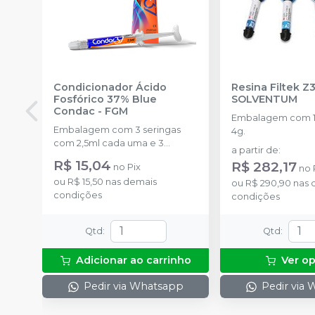
Condicionador Ácido
Resina Filtek Z
Fosfórico 37% Blue
SOLVENTUM
Condac
-
FGM
Embalagem com 1 
Embalagem com 3 seringas
4g.
com 2,5ml cada uma e 3
a partir de
:
ponteiras para aplicação.
R$ 15,04
R$ 282,17
no
Pix
no
ou
R$ 15,50
nas demais
ou
R$ 290,90
nas 
condições
condições
Qtd
:
Qtd
:
Adicionar ao carrinho
Ver o
Pedir via Whatsapp
Pedir via