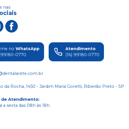
 nas
ociais
ame no
WhatsApp
Atendimento
) 99180-0770
(16) 99180-0770
@dentalarete.com.br
co da Rocha, 1450 - Jardim Maria Goretti, Ribeirão Preto - SP
o de Atendimento
:
 a sexta das 08h às 18h.