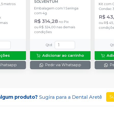
SOLVENTUM
,5 metros
Kit com 
Embalagem com 1 Seringa
Condac 3
com 4g.
R$ 43
x
R$ 314,28
no
Pix
mais
ou
R$ 45
ou
R$ 324,00
nas demais
condiçõ
condições
Qtd
:
Q
pções
Adicionar ao carrinho
Adi
 Whatsapp
Pedir via Whatsapp
Pe
algum produto?
Sugira para a
Dental Aretê
Su