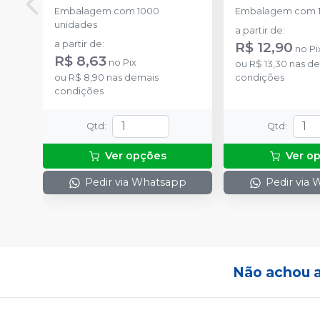
Embalagem com 1000
Embalagem com 1
unidades
a partir de
:
a partir de
:
R$ 12,90
no
Pi
R$ 8,63
no
Pix
ou
R$ 13,30
nas de
ou
R$ 8,90
nas demais
condições
condições
Qtd
:
Qtd
:
Ver opções
Ver o
Pedir via Whatsapp
Pedir via
Não achou 