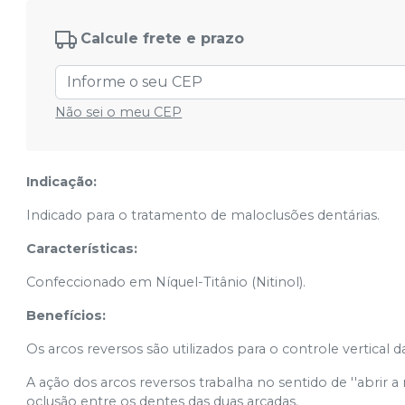
Médio Ø0,30mm (.012'') - 50.70.021
Ver info
Cód.
257906
Calcule frete e prazo
Médio Ø0,40mm (.016'') - 50.70.023
Ver info
Cód.
257908
Não sei o meu CEP
Médio Ø0,45mm (.018'') - 50.70.024
Ver info
Cód.
257909
Indicação:
Médio Ø0,50mm (.020'') - 50.70.034
Ver info
Cód.
257910
Indicado para o tratamento de maloclusões dentárias.
Características:
Confeccionado em Níquel-Titânio (Nitinol).
Benefícios:
Os arcos reversos são utilizados para o controle vertical
A ação dos arcos reversos trabalha no sentido de ''abrir a
oclusão entre os dentes das duas arcadas.