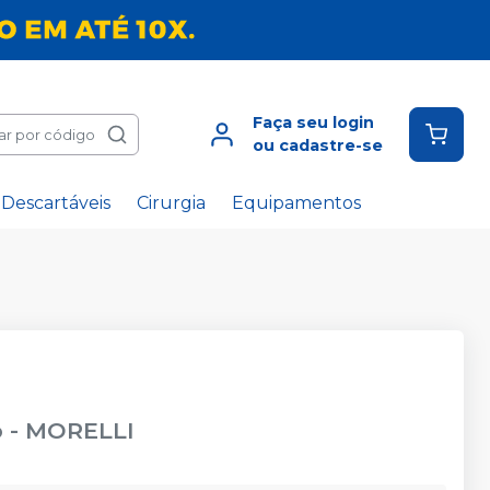
Faça seu login
ar por código
ou cadastre-se
Descartáveis
Cirurgia
Equipamentos
o
-
MORELLI