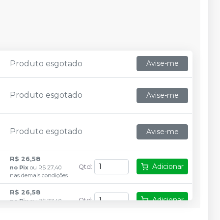
Produto esgotado
Avise-me
Produto esgotado
Avise-me
Produto esgotado
Avise-me
R$ 26,58
Adicionar
Qtd
:
no
Pix
ou
R$ 27,40
nas demais condições
R$ 26,58
Adicionar
Qtd
:
no
Pix
ou
R$ 27,40
nas demais condições