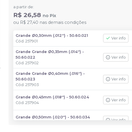
a partir de:
R$ 26,58
no
Pix
ou
R$ 27,40
nas demais condições
Grande Ø0,30mm (.012'') - 50.60.021
Ver info
Cód.
257901
Grande Grande Ø0,35mm (.014'') -
50.60.022
Ver info
Cód.
257902
Grande Grande Ø0,40mm (.016'') -
50.60.023
Ver info
Cód.
257903
Grande Ø0,45mm (.018'') - 50.60.024
Ver info
Cód.
257904
Grande Ø0,50mm (.020'') - 50.60.034
Ver info
Cód.
257905