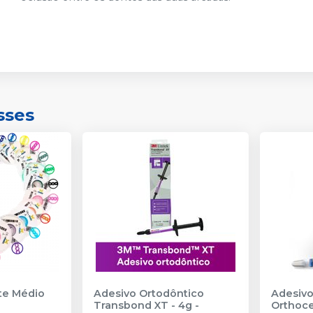
sses
nte Médio
Adesivo Ortodôntico
Adesivo
Transbond XT - 4g
-
Orthoc