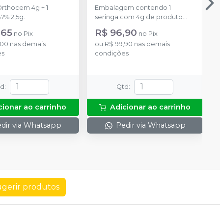
Orthocem 4g + 1
Embalagem contendo 1
7% 2,5g.
seringa com 4g de produto
disponível na cor azul.
,65
R$ 96,90
no
Pix
no
Pix
,00
nas demais
ou
R$ 99,90
nas demais
es
condições
td
:
Qtd
:
cionar ao carrinho
Adicionar ao carrinho
dir via Whatsapp
Pedir via Whatsapp
gerir produtos