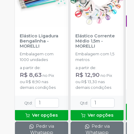
Elástico Ligadura
Elástico Corrente
A
Bengalinha
-
Médio 1,5m
-
O
MORELLI
MORELLI
T
-
Embalagem com
Embalagem com 1,5
E
1000 unidades
metros
S
a partir de
:
a partir de
:
R
R$ 8,63
R$ 12,90
no
Pix
no
Pix
o
ou
R$ 8,90
nas
ou
R$ 13,30
nas
d
demais condições
demais condições
Qtd
:
Qtd
:
Ver opções
Ver opções
Pedir via
Pedir via
Whatsapp
Whatsapp