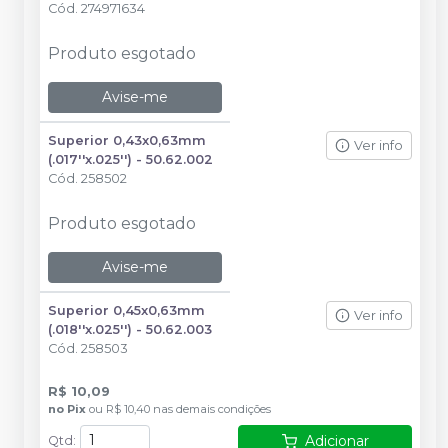
Cód.
274971634
Produto esgotado
Avise-me
Superior 0,43x0,63mm
Ver info
(.017''x.025'') - 50.62.002
Cód.
258502
Produto esgotado
Avise-me
Superior 0,45x0,63mm
Ver info
(.018''x.025'') - 50.62.003
Cód.
258503
R$ 10,09
no
Pix
ou
R$ 10,40
nas demais condições
Adicionar
Qtd
: