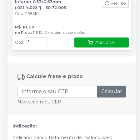
Inferior 0,53x0,63mm
Ver info
(.021''x.025'') - 50.72.005
Cód.
258510
R$ 10,09
no
Pix
ou
R$ 10,40
nas demais condições
Adicionar
Qtd
:
Calcule frete e prazo
Calcular
Não sei o meu CEP
Indicação:
Indicado para o tratamento de maloclusões