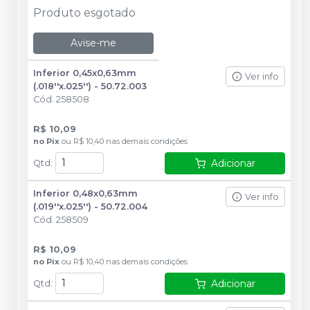
Produto esgotado
Avise-me
Inferior 0,45x0,63mm
Ver info
(.018''x.025'') - 50.72.003
Cód.
258508
R$ 10,09
no
Pix
ou
R$ 10,40
nas demais condições
Adicionar
Qtd
:
Inferior 0,48x0,63mm
Ver info
(.019''x.025'') - 50.72.004
Cód.
258509
R$ 10,09
no
Pix
ou
R$ 10,40
nas demais condições
Adicionar
Qtd
: