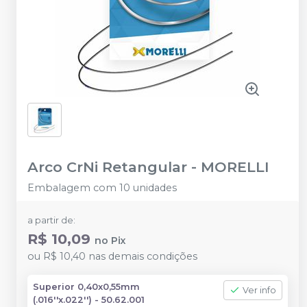
Arco CrNi Retangular
-
MORELLI
Embalagem com 10 unidades
a partir de:
R$ 10,09
no
Pix
ou
R$ 10,40
nas demais condições
Superior 0,40x0,55mm
Ver info
(.016''x.022'') - 50.62.001