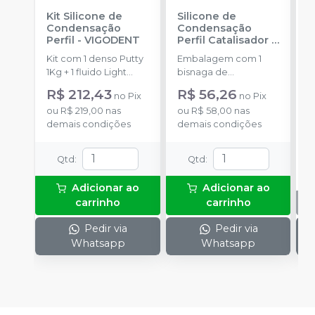
Kit Silicone de
Silicone de
S
Condensação
Condensação
E
Perfil
-
VIGODENT
Perfil Catalisador
-
D
VIGODENT
R
Kit com 1 denso Putty
Embalagem com 1
E
S
1Kg + 1 fluido Light
bisnaga de
p
Body 120g + 1
catalisador com 50g.
c
R$ 212,43
R$ 56,26
no
Pix
no
Pix
catalisador 60ml.
c
ou
R$ 219,00
nas
ou
R$ 58,00
nas
demais condições
demais condições
Qtd
:
Qtd
:
Adicionar ao
Adicionar ao
carrinho
carrinho
Pedir via
Pedir via
Whatsapp
Whatsapp