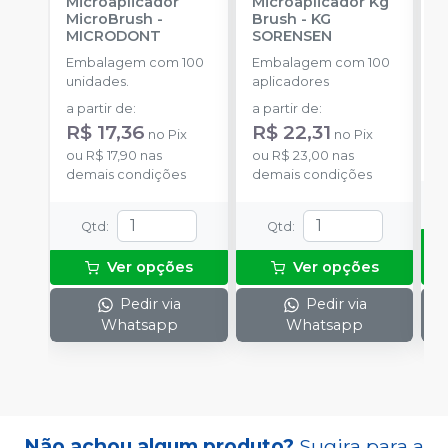
Microaplicador
Microaplicador Kg
B
MicroBrush
-
Brush
-
KG
D
MICRODONT
SORENSEN
I
B
Embalagem com 100
Embalagem com 100
E
unidades.
aplicadores
u
a partir de
:
a partir de
:
R
R$ 17,36
R$ 22,31
no
Pix
no
Pix
o
ou
R$ 17,90
nas
ou
R$ 23,00
nas
d
demais condições
demais condições
Qtd
:
Qtd
:
Ver opções
Ver opções
Pedir via
Pedir via
Whatsapp
Whatsapp
Não achou algum produto?
Sugira para a