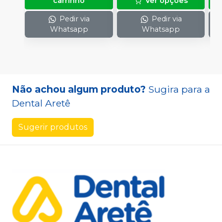
carrinho
Ver opções
p
1
Pedir via
Pedir via
Whatsapp
Whatsapp
Não achou algum produto?
Sugira para a
Dental Aretê
Sugerir produtos