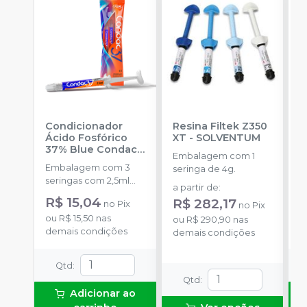
Condicionador
Resina Filtek Z350
K
Ácido Fosfórico
XT
-
SOLVENTUM
W
37% Blue Condac
-
c
Embalagem com 1
FGM
P
Embalagem com 3
K
seringa de 4g.
seringas com 2,5ml
1
a partir de
:
cada uma e 3
h
R$ 15,04
R$ 282,17
no
Pix
no
Pix
ponteiras para
c
ou
R$ 15,50
nas
o
aplicação.
ou
R$ 290,90
nas
c
demais condições
d
demais condições
e
c
N
Qtd
:
(
Qtd
:
p
Adicionar ao
e