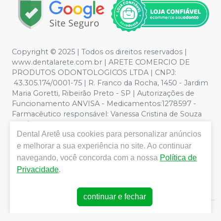
Copyright © 2025 | Todos os direitos reservados |
www.dentalarete.com.br | ARETE COMERCIO DE
PRODUTOS ODONTOLOGICOS LTDA | CNPJ:
43.305.174/0001-75 | R. Franco da Rocha, 1450 - Jardim
Maria Goretti, Ribeirão Preto - SP | Autorizações de
Funcionamento ANVISA - Medicamentos:1278597 -
Farmacêutico responsável: Vanessa Cristina de Souza
CRF/SP nº 52627 | Política de Privacidade e Segurança -
Dental Aretê
usa cookies para personalizar anúncios
Fotos meramente ilustrativas - Os preços e condições
da loja virtual estão sujeitos a alterações. Em caso de
e melhorar a sua experiência no site. Ao continuar
divergência de preços no site, o valor válido é o do
navegando, você concorda com a nossa
Política de
Carrinho de Compra. Não vendemos por atacado, por
Privacidade
.
isso nos reservamos o direito de não atender compras
de grandes volumes pelo site.
continuar e fechar
E-commerce produzido por
Sou Odonto Ecommerce
.